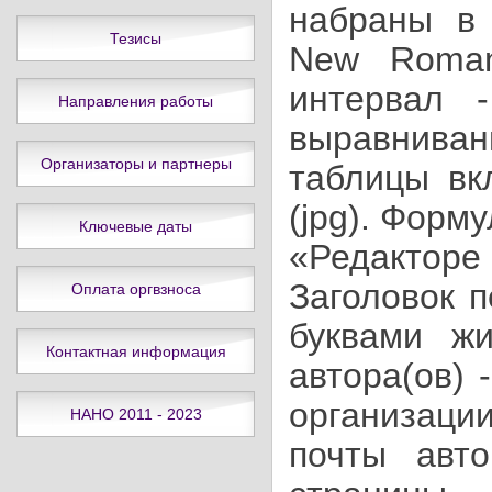
набраны в
Тезисы
New
Roma
интервал 
Направления работы
выравнивани
Организаторы и партнеры
таблицы вк
(
jpg
). Форм
Ключевые даты
«Редактор
Заголовок
п
Оплата оргвзноса
буквами ж
Контактная информация
автора(
ов
) 
организаци
НАНО 2011 - 2023
почты авто