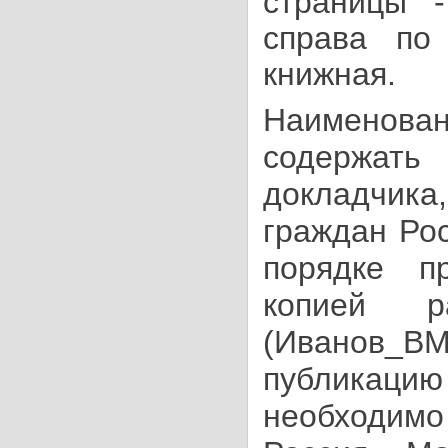
страницы -
справа
по
книжная.
Наименова
содержа
докладчика
граждан Ро
порядке п
копией р
(Иванов_ВМ
публикацию
необходим