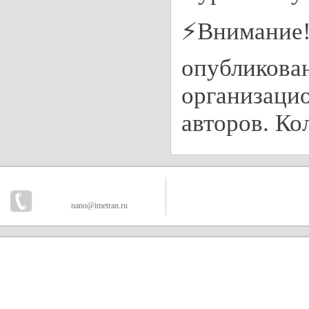
⚡️Внимание
опубликован
организацио
авторов. Ко
nano@imetran.ru