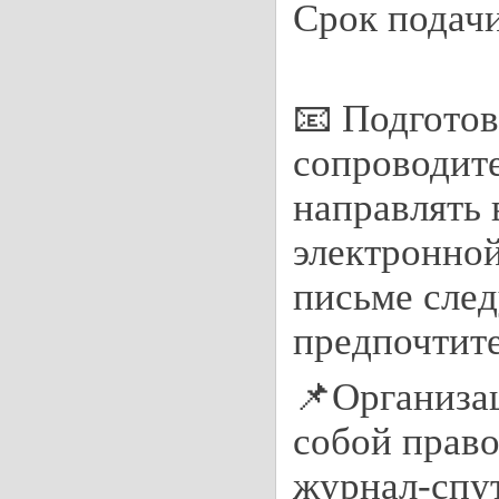
Срок подачи
📧 Подготов
сопроводит
направлять 
электронной
письме след
предпочтит
📌Организац
собой право
журнал-спу