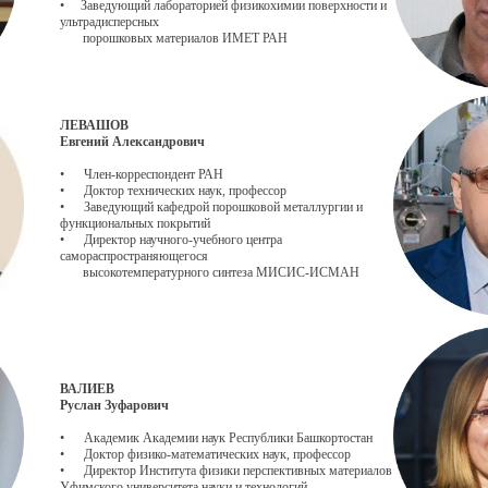
• Заведующий лабораторией физикохимии поверхности и
ультрадисперсных
порошковых материалов ИМЕТ РАН
ЛЕВАШОВ
Евгений Александрович
• Член-корреспондент РАН
• Доктор технических наук, профессор
• Заведующий кафедрой порошковой металлургии и
функциональных покрытий
• Директор научного-учебного центра
самораспространяющегося
высокотемпературного синтеза МИСИС-ИСМАН
ВАЛИЕВ
Руслан Зуфарович
• Академик Академии наук Республики Башкортостан
• Доктор физико-математических наук, профессор
• Директор Института физики перспективных материалов
Уфимского университета науки и технологий