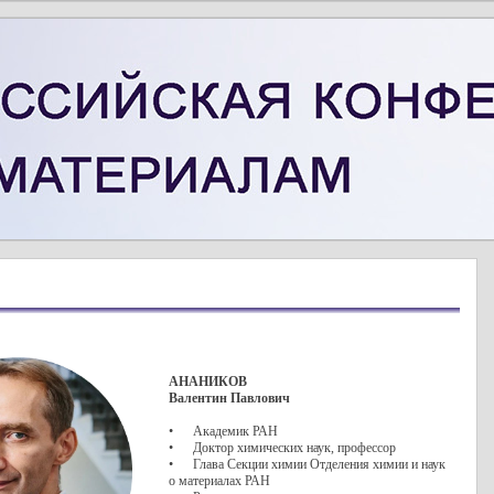
АНАНИКОВ
Валентин Павлович
• Академик РАН
• Доктор химических наук, профессор
• Глава Секции химии Отделения химии и наук
о материалах РАН