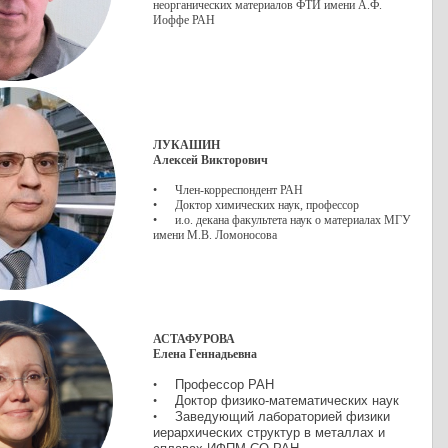
неорганических материалов ФТИ имени А.Ф.
Иоффе РАН
ЛУКАШИН
Алексей Викторович
• Член-корреспондент РАН
• Доктор химических наук, профессор
• и.о. декана факультета наук о материалах МГУ
имени М.В. Ломоносова
АСТАФУРОВА
Елена Геннадьевна
Профессор РАН
•
Доктор физико-математических наук
•
Заведующий лабораторией физики
•
иерархических структур в металлах и