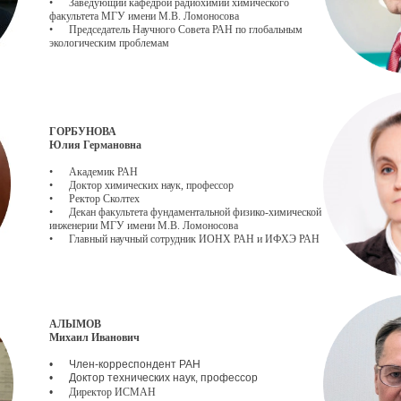
• Заведующий кафедрой радиохимии химического
факультета МГУ имени М.В. Ломоносова
• Председатель Научного Совета РАН по глобальным
экологическим проблемам
ГОРБУНОВА
Юлия Германовна
• Академик РАН
• Доктор химических наук, профессор
• Ректор Сколтех
• Декан факультета фундаментальной физико-химической
инженерии МГУ имени М.В. Ломоносова
• Главный научный сотрудник ИОНХ РАН и ИФХЭ РАН
АЛЫМОВ
Михаил Иванович
• Член-корреспондент РАН
• Доктор технических наук, профессор
•
Директор ИСМАН