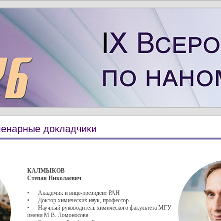
ленарные докладчики
КАЛМЫКОВ
Степан Николаевич
• Академик и вице-президент РАН
• Доктор химических наук, профессор
• Научный руководитель химического факультета МГУ
имени М.В. Ломоносова