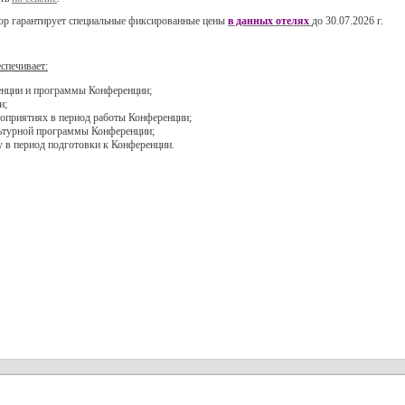
ор гарантирует специальные фиксированные цены
в данных отелях
до 30.07.2026 г.
спечивает:
енции и программы Конференции;
и;
роприятиях в период работы Конференции;
льтурной программы Конференции;
в период подготовки к Конференции.