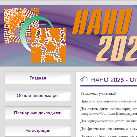
Главная
НАНО 2026 - Оп
Уважаемые участники!
Общая информация
Прием организационного взноса ос
Для оплаты орг.взноса как юридиче
Пленарные докладчики
vinogradova@3umfs.ru
Виноградовой
Для юридических лиц ответным пись
Для физических лиц ответным письм
Регистрация
Договор и Приложение можно скач